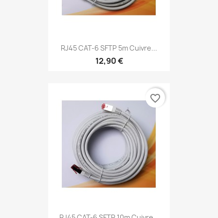
RJ45 CAT-6 SFTP 5m Cuivre...
12,90 €
favorite_border
RJ45 CAT-6 SFTP 10m Cuivre...