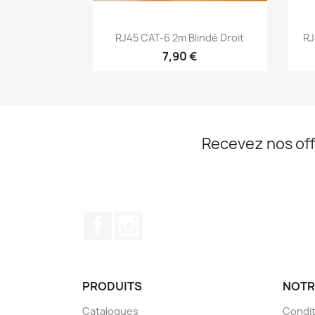
Aperçu rapide

RJ45 CAT-6 2m Blindé Droit
RJ
7,90 €
Recevez nos off
Facebook
Instagram
PRODUITS
NOTR
Catalogues
Condit