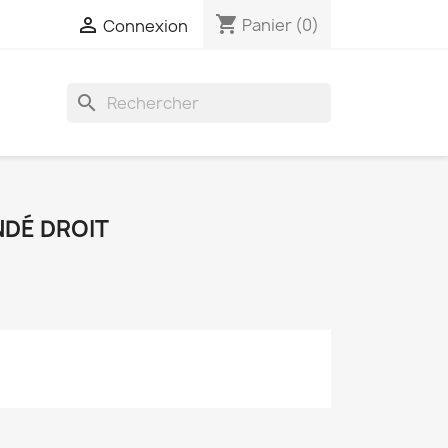
shopping_cart

Panier
(0)
Connexion
search
NDÉ DROIT