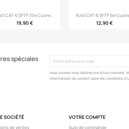
Aperçu rapide
Aperçu rapide


45 CAT-6 SFTP 10m Cuivre...
RJ45 CAT-6 SFTP 5m Cuivre.
19,90 €
12,90 €
res spéciales
Vous pouvez vous désinscrire à tout moment. V
informations de contact dans les conditions d'ut
E SOCIÉTÉ
VOTRE COMPTE
ions de ventes
Suivi de commande