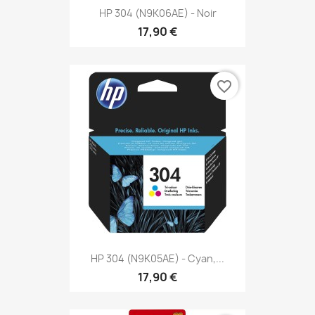
HP 304 (N9K06AE) - Noir
17,90 €
favorite_border
HP 304 (N9K05AE) - Cyan,...
17,90 €