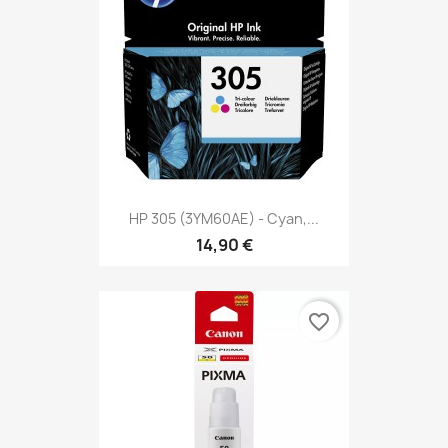
HP 305 (3YM60AE) - Cyan,...
14,90 €
favorite_border