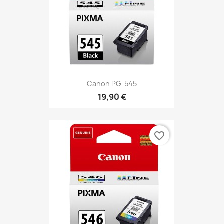
Canon PG-545
19,90 €
favorite_border