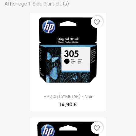
Affichage 1-9 de 9 article(s)
favorite_border
HP 305 (3YM61AE) - Noir
14,90 €
favorite_border