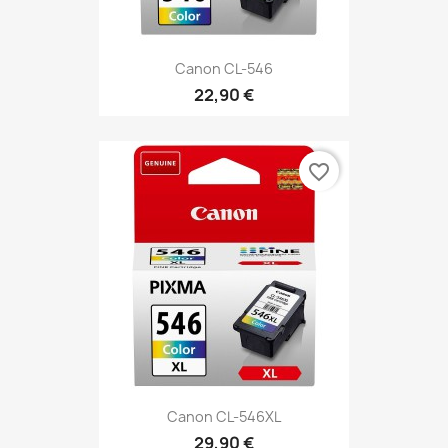
Canon CL-546
22,90 €
favorite_border
Canon CL-546XL
29,90 €