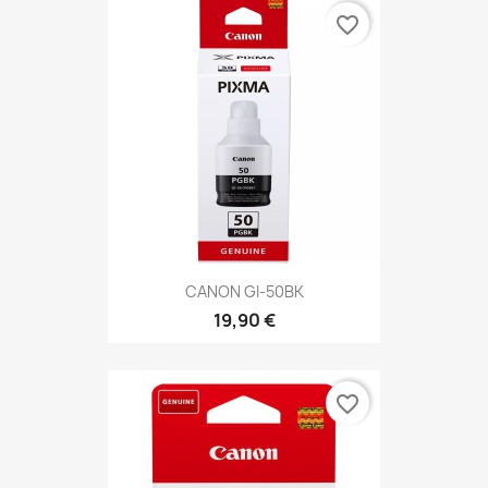
favorite_border
CANON GI-50BK
19,90 €
favorite_border