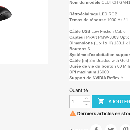
Nom du modèle
CLUTCH GM41
Rétroéclairage LED
RGB
Temps de réponse
1000 Hz / 1
Câble USB
Low Friction Cable
Capteur
PixArt PMW-3389 Optic
Dimensions (L x l x H)
130.1 x 
Boutons
6
Système d'exploitation suppo
Câble (m)
2m Braided with Gold
Durée de vie du bouton
60 Mill
DPI maximum
16000
Support de NVIDIA Reflex
Y
Quantité

AJOUTER

Derniers articles en sto