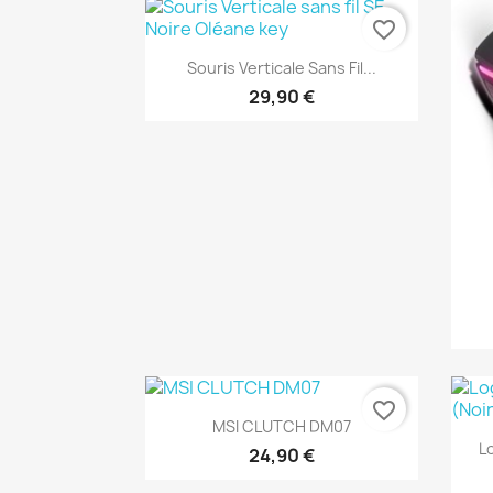
favorite_border
Aperçu rapide

Souris Verticale Sans Fil...
29,90 €
favorite_border
Aperçu rapide

MSI CLUTCH DM07
L
24,90 €