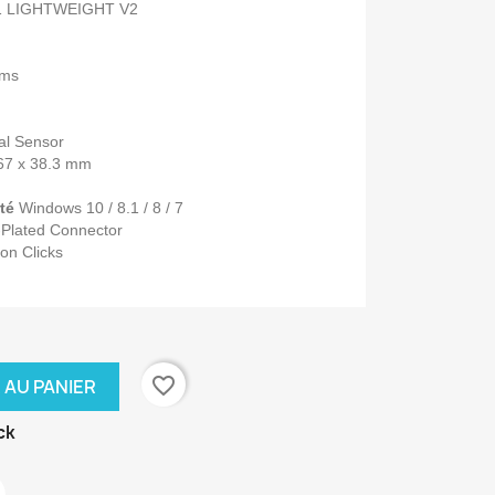
 LIGHTWEIGHT V2
 ms
al Sensor
67 x 38.3 mm
rté
Windows 10 / 8.1 / 8 / 7
-Plated Connector
ion Clicks
favorite_border
 AU PANIER
ck