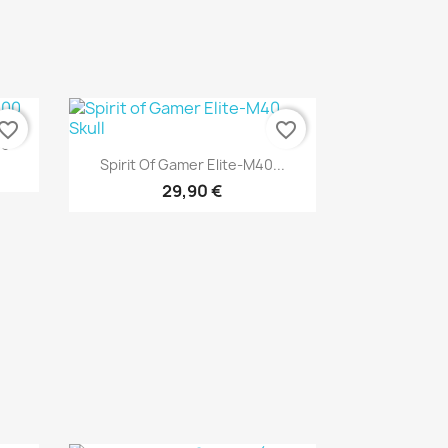
vorite_border
favorite_border
00
Aperçu rapide

Spirit Of Gamer Elite-M40...
29,90 €