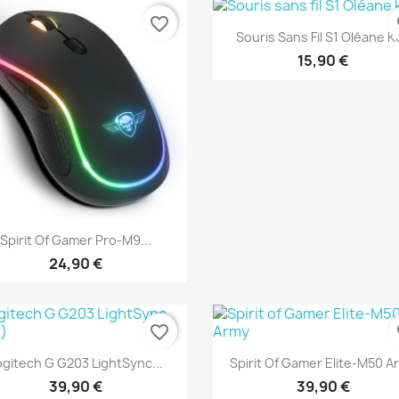
favorite_border
fa
Aperçu rapide

Souris Sans Fil S1 Oléane K
15,90 €
Aperçu rapide

Spirit Of Gamer Pro-M9...
24,90 €
favorite_border
fa
Aperçu rapide
Aperçu rapide


ogitech G G203 LightSync...
Spirit Of Gamer Elite-M50 A
39,90 €
39,90 €