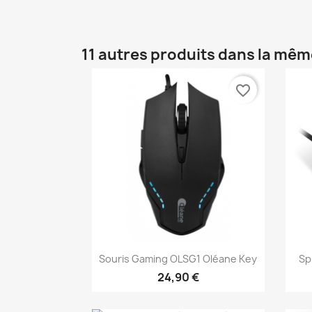
11 autres produits dans la mêm
favorite_border
Aperçu rapide

Souris Gaming OLSG1 Oléane Key
Sp
24,90 €