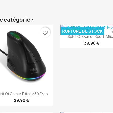
e catégorie :
RUPTURE DE STOCK
favorite_border
fa
Aperçu rapide

Spirit Of Gamer Xpert-M5
39,90 €
Aperçu rapide

irit Of Gamer Elite-M60 Ergo
29,90 €