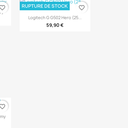
RUPTURE DE STOCK
vorite_border
favorite_border
ey
Aperçu rapide

Logitech G G502 Hero (25...
59,90 €
vorite_border
rmy