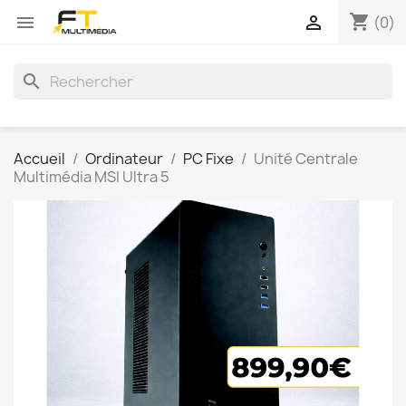
shopping_cart


(0)
search
Accueil
Ordinateur
PC Fixe
Unité Centrale
Multimédia MSI Ultra 5