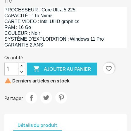
TTC
PROCESSEUR
:
Core Ultra
5 225
CAPACITÉ
: 1T
o Nvme
CARTE VIDEO : Intel UHD graphics
RAM
: 16
Go
COULEUR
:
Noir
SYSTÈME D’EXPLOITATION
:
Windows 11 Pro
GARANTIE 2 ANS
Quantité

favorite_border
AJOUTER AU PANIER

Derniers articles en stock
Partager
Détails du produit