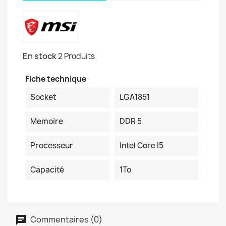
En stock
2 Produits
Fiche technique
Socket
LGA1851
Memoire
DDR 5
Processeur
Intel Core I5
Capacité
1To
Commentaires (0)