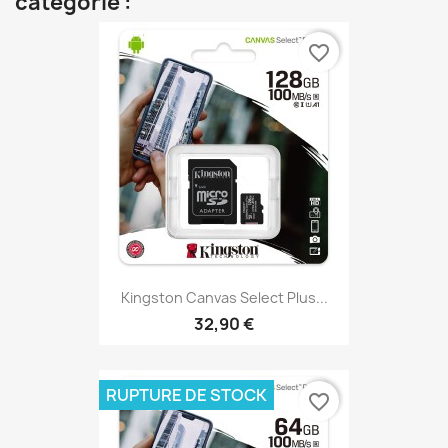
catégorie :
favorite_border
Kingston Canvas Select Plus...
32,90 €
RUPTURE DE STOCK
favorite_border