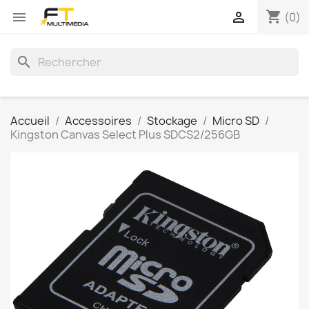
shopping_cart


(0)
search
Accueil
Accessoires
Stockage
Micro SD
Kingston Canvas Select Plus SDCS2/256GB