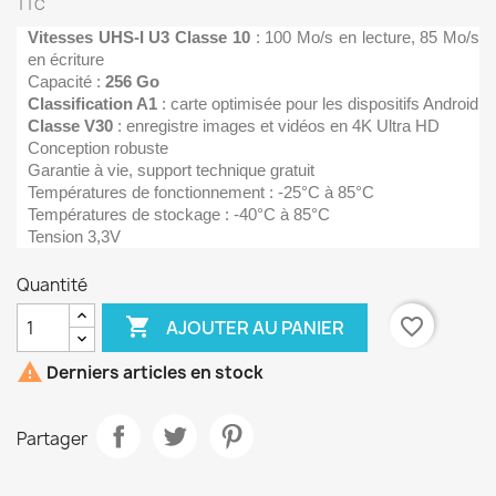
TTC
Vitesses UHS-I U3 Classe 10
: 100 Mo/s en lecture, 85 Mo/s
en écriture
Capacité :
256 Go
Classification A1
: carte optimisée pour les dispositifs Android
Classe V30
: enregistre images et vidéos en 4K Ultra HD
Conception robuste
Garantie à vie, support technique gratuit
Températures de fonctionnement : -25°C à 85°C
Températures de stockage : -40°C à 85°C
Tension 3,3V
Quantité

favorite_border
AJOUTER AU PANIER

Derniers articles en stock
Partager