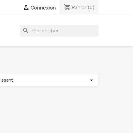
shopping_cart

Panier
(0)
Connexion
search

oissant